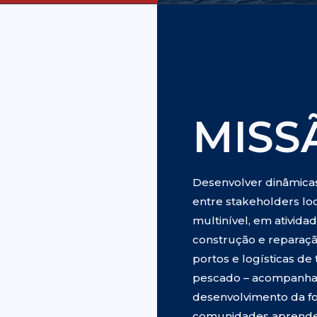
MISS
Desenvolver dinâmicas
entre stakeholders loca
multinível, em ativid
construção e reparação
portos e logísticas d
pescado – acompanhada
desenvolvimento da fo
comunidades aprende