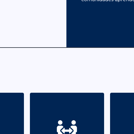
Promover a sua
atuação com
uação
responsabilidade para
in