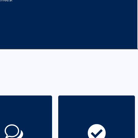
Procurar a qualidade, a
Promover a
inovação e o rigor em
comunicação
todos os domínios da
terinstitucional