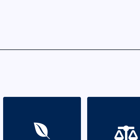
Pautar a sua atividade
procurando a
Pautar a sua at