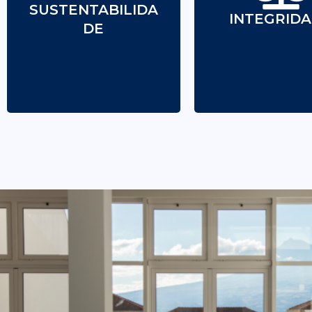
SUSTENTABILIDA
sustentabilidade
por padrões de é
INTEGRID
ambiental, económico e
DE
honestidade e ju
social.