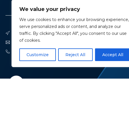
ADFMA
A ESCOLA
We value your privacy
We use cookies to enhance your browsing experience,
serve personalized ads or content, and analyze our
traffic. By clicking "Accept All", you consent to our use
COMPLEXO DA EX-ESTAÇÃO RÁDIO NAVAL DA HORTA, R. JAIME
of cookies.
GERAL@EMAZORES.PT
292 241 780
Customize
Reject All
Accept All