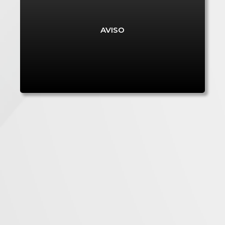
AVISO N.º 10/C06-i05-RAA-M9
AVISO