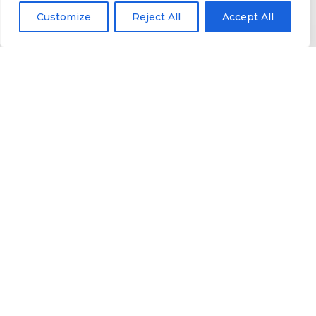
Customize
Reject All
Accept All
134.507.33€
ORÇAMENTO DA ADFMA